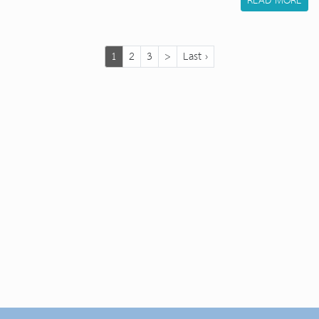
READ MORE
(current)
1
2
3
>
Last ›